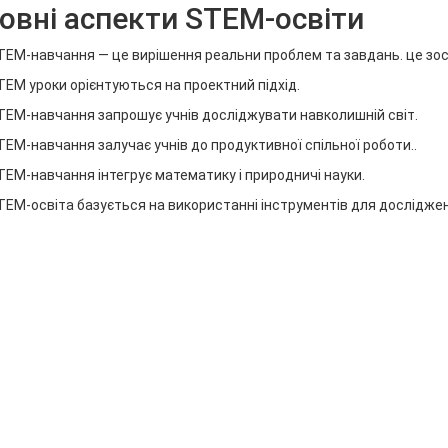
овні аспекти STEM-освіти
TEM-навчання — це вирішення реальни проблем та завдань. це зос
TEM уроки орієнтуються на проектний підхід.
TEM-навчання запрошує учнів досліджувати навколишній світ.
TEM-навчання залучає учнів до продуктивної спільної роботи..
TEM-навчання інтегрує математику і природничі науки.
TEM-освіта базується на використанні інструментів для дослідже