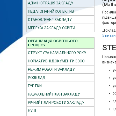
АДМІНІСТРАЦІЯ ЗАКЛАДУ
(Math
ПЕДАГОГІЧНИЙ КОЛЕКТИВ
Посилен
підвище
СТАНОВЛЕННЯ ЗАКЛАДУ
факторі
МЕРЕЖА ЗАКЛАДУ ОСВІТИ
Докладн
5 питан
ОРГАНІЗАЦІЯ ОСВІТНЬОГО
STE
ПРОЦЕСУ
СТРУКТУРА НАВЧАЛЬНОГО РОКУ
Навчанн
НОРМАТИВНІ ДОКУМЕНТИ ЗЗСО
визнача
РЕЖИМ РОБОТИ ЗАКЛАДУ
у
у
РОЗКЛАД
у
ГУРТКИ
о
НАВЧАЛЬНИЙ ПЛАН ЗАКЛАДУ
з
РІЧНИЙ ПЛАН РОБОТИ ЗАКЛАДУ
з
НУШ