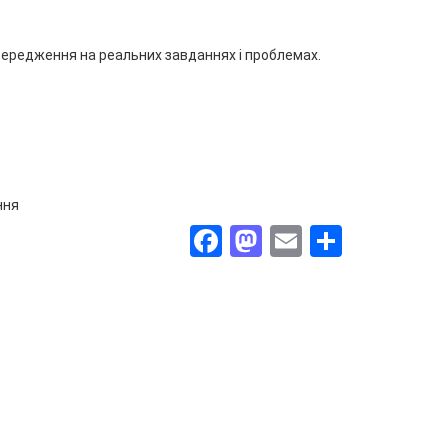
ередження на реальних завданнях і проблемах.
ння
Facebook
Mastodon
Email
Поділи