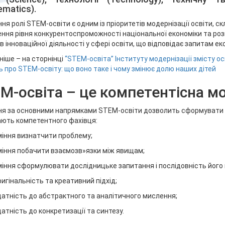
ematics).
ня ролі STEM-освіти є одним із пріоритетів модернізації освіти, 
ння рівня конкурентоспроможності національної економіки та роз
в інноваційної діяльності у сфері освіти, що відповідає запитам е
іше – на сторнінці
“
STEM-освіта” Інституту модернізації змісту ос
ь про STEM-освіту: що воно таке і чому змінює долю наших дітей
M-освіта – це компетентісна м
я за основними напрямками STEM-освіти дозволить сформувати в 
ють компетентного фахівця:
міння визнатчити проблему;
міння побачити взаємозв»язки між явищам;
міння сформулювати дослідницьке запитання і послідовність його 
ригінальність та креативний підхід;
датність до абстрактного та аналітичного мислення;
датність до конкретизації та синтезу.