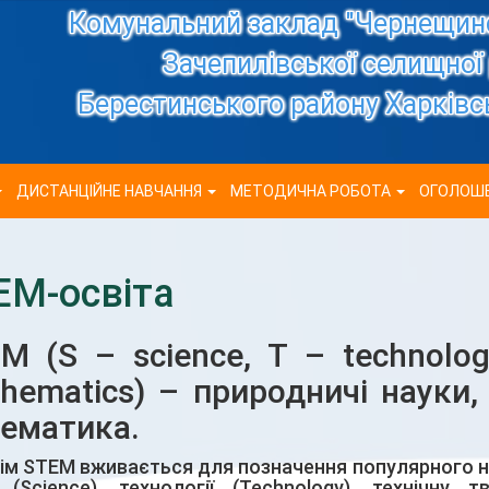
Комунальний заклад "Чернещинс
Зачепилівської селищної
Берестинського району Харківсь
ДИСТАНЦІЙНЕ НАВЧАННЯ
МЕТОДИЧНА РОБОТА
ОГОЛОШ
EM-освіта
EM
(S – science, T – technolo
hematics) – природничі науки, 
ематика.
ім STEM вживається для позначення популярного на
 (Science), технології (Technology), технічну т