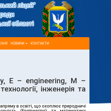
ький ліцей"
 ради
кої області
ЕННЯ
НОВИНИ
КОНТАКТИ
gy, E – engineering, M –
технології, інженерія та
пряму в освіті, що охоплює природничі
ворчість (Engineering) та математику