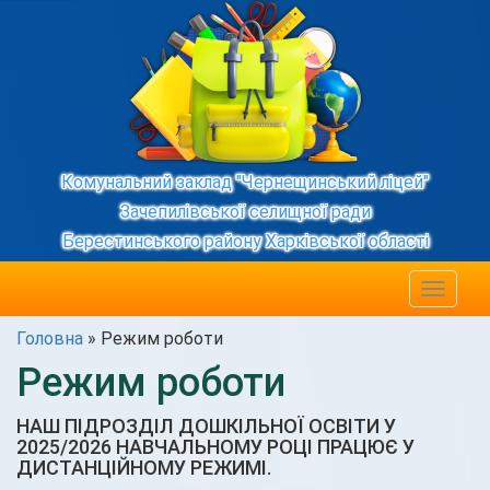
Комунальний заклад "Чернещинський ліцей"
Зачепилівської селищної ради
Берестинського району Харківської області
Toggle
navigat
Головна
»
Режим роботи
Режим роботи
НАШ ПІДРОЗДІЛ ДОШКІЛЬНОЇ ОСВІТИ У
2025/2026 НАВЧАЛЬНОМУ РОЦІ ПРАЦЮЄ У
ДИСТАНЦІЙНОМУ РЕЖИМІ.