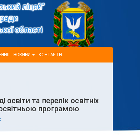
ький ліцей"
 ради
кої області
ЕННЯ
НОВИНИ
КОНТАКТИ
і освіти та перелік освітніх
 освітньою програмою
к