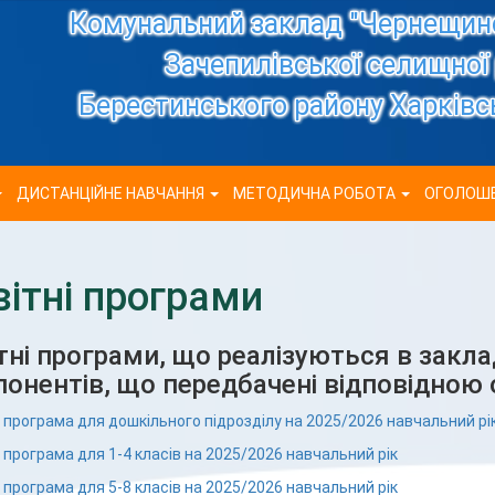
Комунальний заклад "Чернещинс
Зачепилівської селищної
Берестинського району Харківсь
ДИСТАНЦІЙНЕ НАВЧАННЯ
МЕТОДИЧНА РОБОТА
ОГОЛОШ
вітні програми
тні програми, що реалізуються в заклад
онентів, що передбачені відповідною
 програма для дошкільного підрозділу на 2025/2026 навчальний рі
 програма для 1-4 класів на 2025/2026 навчальний рік
 програма для 5-8 класів на 2025/2026 навчальний рік