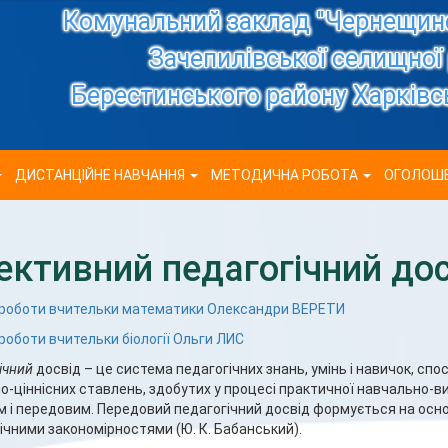
Комунальний заклад "Чернещинс
Зачепилівської селищної
Берестинського району Харківсь
ДИСТАНЦІЙНЕ НАВЧАННЯ
МЕТОДИЧНА РОБОТА
ОГОЛОШ
ективний педагогічний дос
 роботи вчительки математики Олександри ВЕРЕТИ
роботи вчительки біології Ольги ЛИС
ічний
досвід – це система педагогічних знань, умінь і навичок, спос
о-ціннісних ставлень, здобутих у процесі практичної навчально-в
 і передовим. Передовий педагогічний досвід формується на осн
ічними закономірностями (Ю. К. Бабанський).