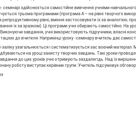
і- семінарі здійснюється самостійне вивчення учнями навчального 
чується трьома програмами (програма А – на рівні творчого вико
а репродуктивному рівні, вміння застосовувати їх за аналогією; п
вання їх за зразком). Ці програми учні обирають самостійно. На у
 Виконуючи завдання, учні використовують підручники, власні конс
тацією до вчителя. Наприкінці уроку -семінару вчитель дає самост
і-заліку узагальнюється і систематизується зас воєний матеріал. 
ідбуваються на уроці захисту творчих завдань. Такі уроки провод
завдання до цих уроків учні отримують заздалегідь. Над їх виріше
онану роботу виступає керівник групи. Учитель підсумовує обгово