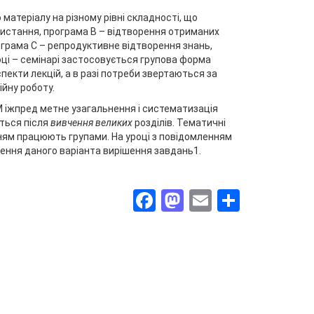
матеріалу на різному рівні складності, що
ристання, програма В – відтворення отриманих
рограма С – репродуктивне відтворення знань,
році – семінарі застосовується групова форма
пекти лекцій, а в разі потреби звертаються за
ійну роботу.
М іжпред метне узагальнення і систематизація
яться після
вивчення великих
розділів. Тематичні
нням працюють групами. На уроці з повідомленням
рення даного варіанта вирішення завдань1.
Facebook
Mastodon
Email
Поділи