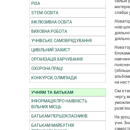
сильні 
PISA
матеріа
слабші 
STEM-ОСВІТА
Новато
ІНКЛЮЗИВНА ОСВІТА
нові шл
ВИХОВНА РОБОТА
діяльно
діяльно
УЧНІВСЬКЕ САМОВРЯДУВАННЯ
Новатор
ЦИВІЛЬНИЙ ЗАХИСТ
блоками
навчанн
ОРГАНІЗАЦІЯ ХАРЧУВАННЯ
пояснен
ОХОРОНА ПРАЦІ
(збільш
альбоми
КОНКУРСИ, ОЛІМПІАДИ
на наст
Сім ета
УЧНЯМ ТА БАТЬКАМ
чергу, 
ІНФОРМАЦІЯ ПРО НАЯВНІСТЬ
уможлив
ВІЛЬНИХ МІСЦЬ
розв’яз
БАТЬКАМ ПЕРШОКЛАСНИКІВ
На уроц
учні. З
БАТЬКАМ МАЙБУТНІХ
самості