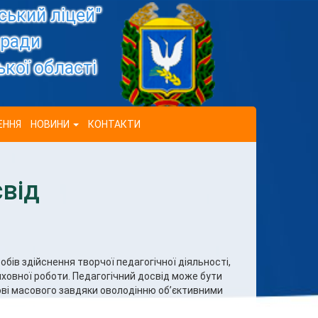
ький ліцей"
 ради
кої області
ЕННЯ
НОВИНИ
КОНТАКТИ
від
обів здійснення творчої педагогічної діяльності,
иховної роботи. Педагогічний досвід може бути
ові масового завдяки оволодінню об’єктивними