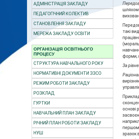
Передов
АДМІНІСТРАЦІЯ ЗАКЛАДУ
шляхом 
ПЕДАГОГІЧНИЙ КОЛЕКТИВ
вихован
СТАНОВЛЕННЯ ЗАКЛАДУ
Передов
такі ви
МЕРЕЖА ЗАКЛАДУ ОСВІТИ
працівн
(мораль
ОРГАНІЗАЦІЯ ОСВІТНЬОГО
навчанн
ПРОЦЕСУ
форми, 
СТРУКТУРА НАВЧАЛЬНОГО РОКУ
За рівн
НОРМАТИВНІ ДОКУМЕНТИ ЗЗСО
Раціона
вирізня
РЕЖИМ РОБОТИ ЗАКЛАДУ
управлі
РОЗКЛАД
Приклад
сконцен
ГУРТКИ
основі 
НАВЧАЛЬНИЙ ПЛАН ЗАКЛАДУ
засвоєн
наприкл
РІЧНИЙ ПЛАН РОБОТИ ЗАКЛАДУ
першому
НУШ
зразок 