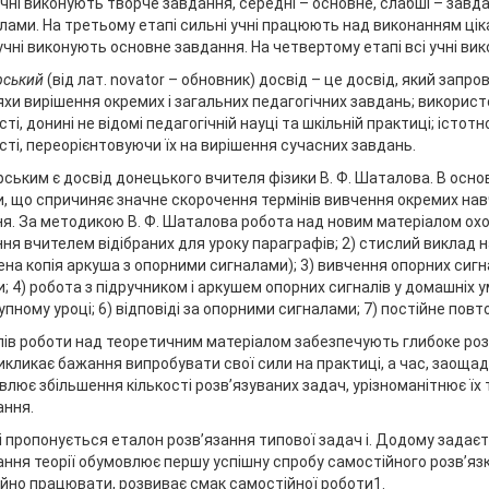
учні виконують творче завдання, середні – основне, слабші – за
лами. На третьому етапі сильні учні працюють над виконанням ціка
учні виконують основне завдання. На четвертому етапі всі учні вик
рський
(від лат. novator – обновник) досвід – це досвід, який запров
яхи вирішення окремих і загальних педагогічних завдань; використ
сті, донині не відомі педагогічній науці та шкільній практиці; істо
сті, переорієнтовуючи їх на вирішення сучасних завдань.
ським є досвід донецького вчителя фізики В. Ф. Шаталова. В осно
, що спричиняє значне скорочення термінів вивчення окремих нав
я. За методикою В. Ф. Шаталова робота над новим матеріалом охоп
ня вчителем відібраних для уроку параграфів; 2) стислий виклад 
ена копія аркуша з опорними сигналами); 3) вивчення опорних сигнал
; 4) робота з підручником і аркушем опорних сигналів у домашніх 
упному уроці; 6) відповіді за опорними сигналами; 7) постійне пов
пів роботи над теоретичним матеріалом забезпечують глибоке роз
викликає бажання випробувати свої сили на практиці, а час, заоща
лює збільшення кількості розв’язуваних задач, урізноманітнює їх 
ання.
і пропонується еталон розв’язання типової задач і. Додому задаєт
нання теорії обумовлює першу успішну спробу самостійного розв’яз
йно працювати, розвиває смак самостійної роботи1.