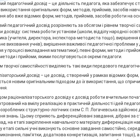
ий педагогічний досвід
– це діяльність педагога, яка забезпечує 
використання оригінальних форм, методів, прийомів, засобів навч
ня або вже відомих форм, методів, прийомів, засобів роботи на осн
ий педагогічний досвід розрізняють за обсягом і рівнем творчої с
ди досвіду: система роботи установи (школи, відділу народної освіт
ика (учителя, директора, інспектора-методиста тощо); вирішення в
не виховання учнів); вирішення важливої педагогічної проблеми у д
я у процесі викладання математики); певні форми, методи і прийо
методи і прийоми, якими послуговуються окремі педагоги.
ем творчої самостійності
виділяють такі види передового педагогічн
лізаторський досвід
– це досвід, створений у рамках відомих форм, 
ється новим оригінальним підходом до
їх
використання, що спричи
ння.
ом раціоналізаторського досвіду є досвід роботи вчительки початко
трований на вмілу реалізацію в практичній діяльності ідей педагог
розроблених структурно-логічних схем С. П. Логачевська здійснює д
ня знань. Цьому сприяють диференційовані завдання, дібрані за с
ад, на етапі закріплення навчального матеріалу диференціація нав
 етапі сильні учні виконують основне завдання самостійно, серед
виконання, пам’ятки, додаткова конкретизація, запитання тощо), а