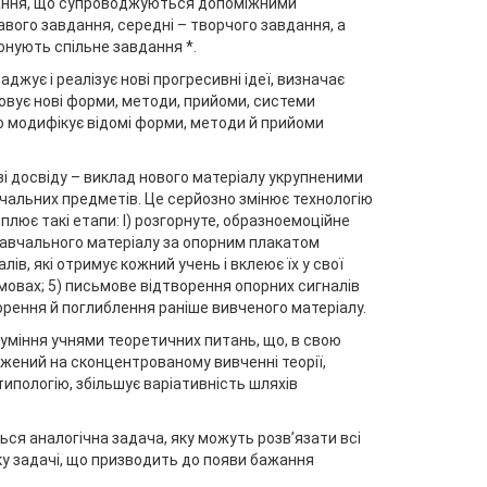
вдання, що супроводжуються допоміжними
вого завдання, середні – творчого завдання, а
онують спільне завдання *.
аджує і реалізує нові прогресивні ідеї, визначає
овує нові форми, методи, прийоми, системи
тно модифікує відомі форми, методи й прийоми
ві досвіду – виклад нового матеріалу укрупненими
чальних предметів. Це серйозно змінює технологію
лює такі етапи: І) розгорнуте, образноемоційне
навчального матеріалу за опорним плакатом
ів, які отримує кожний учень і вклеює їх у свої
умовах; 5) письмове відтворення опорних сигналів
торення й поглиблення раніше вивченого матеріалу.
уміння учнями теоретичних питань, що, в свою
джений на сконцентрованому вивченні теорії,
типологію, збільшує варіативність шляхів
ься аналогічна задача, яку можуть розв’язати всі
ку задачі, що призводить до появи бажання