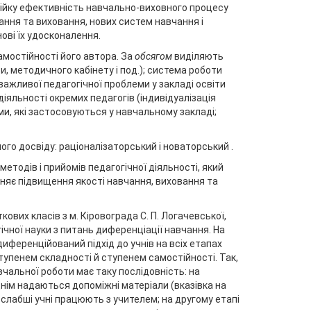
стійку ефективність навчально-виховного процесу
ання та виховання, нових систем навчання і
ові їх удосконалення.
амостійності його автора. За
обсягом
виділяють
и, методичного кабінету і под.); система роботи
ажливої педагогічної проблеми у закладі освіти
іяльності окремих педагогів (індивідуалізація
ми, які застосовуються у навчальному закладі;
ого досвіду: раціоналізаторський і новаторський .
методів і прийомів педагогічної діяльності, який
няє підвищення якості навчання, виховання та
вих класів з м. Кіровограда С. П. Логачевської,
ічної науки з питань диференціації навчання. На
иференційований підхід до учнів на всіх етапах
тупенем складності й ступенем самостійності. Так,
чальної роботи має таку послідовність: на
нім надаються допоміжні матеріали (вказівка на
 слабші учні працюють з учителем; на другому етапі