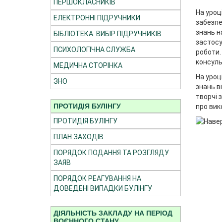
ПЕРШОКЛАСНИКІВ
На уроц
ЕЛЕКТРОННІ ПІДРУЧНИКИ
забезпе
знань н
БІБЛІОТЕКА. ВИБІР ПІДРУЧНИКІВ
застосу
ПСИХОЛОГІЧНА СЛУЖБА
роботи.
консуль
МЕДИЧНА СТОРІНКА
На уроц
ЗНО
знань в
творчі 
ПРОТИДІЯ БУЛІНГУ
про вик
ПРОТИДІЯ БУЛІНГУ
ПЛАН ЗАХОДІВ
ПОРЯДОК ПОДАННЯ ТА РОЗГЛЯДУ
ЗАЯВ
ПОРЯДОК РЕАГУВАННЯ НА
ДОВЕДЕНІ ВИПАДКИ БУЛІНГУ
ДІЯЛЬНІСТЬ ЗАКЛАДУ НА ПЕРІОД
ВОЄННОГО СТАНУ