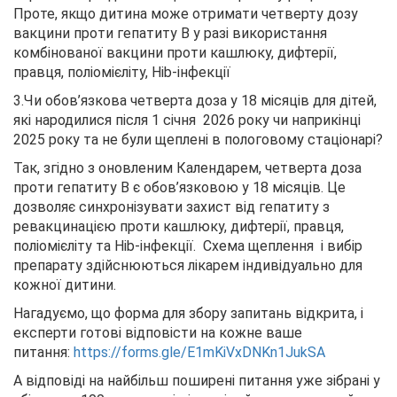
Проте, якщо дитина може отримати четверту дозу
вакцини проти гепатиту В у разі використання
комбінованої вакцини проти кашлюку, дифтерії,
правця, поліомієліту, Hib-інфекції
3.Чи обов’язкова четверта доза у 18 місяців для дітей,
які народилися після 1 січня 2026 року чи наприкінці
2025 року та не були щеплені в пологовому стаціонарі?
Так, згідно з оновленим Календарем, четверта доза
проти гепатиту В є обов’язковою у 18 місяців. Це
дозволяє синхронізувати захист від гепатиту з
ревакцинацією проти кашлюку, дифтерії, правця,
поліомієліту та Hib-інфекції. Схема щеплення і вибір
препарату здійснюються лікарем індивідуально для
кожної дитини.
Нагадуємо, що форма для збору запитань відкрита, і
експерти готові відповісти на кожне ваше
питання:
https://forms.gle/E1mKiVxDNKn1JukSA
А відповіді на найбільш поширені питання уже зібрані у