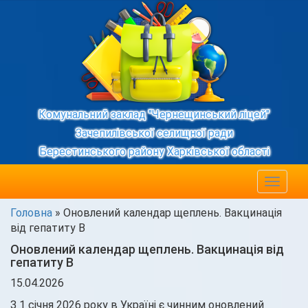
Комунальний заклад "Чернещинський ліцей"
Зачепилівської селищної ради
Берестинського району Харківської області
Toggle
navigat
Головна
»
Оновлений календар щеплень. Вакцинація
від гепатиту В
Оновлений календар щеплень. Вакцинація від
гепатиту В
15.04.2026
З 1 січня 2026 року в Україні є чинним оновлений