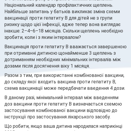
Національний календар профілактичних щеплень.
Найбільше запитань у батьків викликає зміна схеми
вакцинації проти гепатиту В для дітей не з групи
ризику щодо цієї інфекції, адже тепер вона виглядає
інакше: 2–4–6–18 місяців. Скільки щеплень необхідно
зробити, коли і з яким інтервалом?
Вакцинація проти гепатиту B вважається завершеною
при отриманні дитиною щонайменше 3 щеплень з
дотриманням необхідних мінімальних інтервалів між
дозами після досягнення віку 1 місяця.
Разом з тим, при використанні комбінованої вакцини,
до складу якої входить вакцина проти гепатиту B,
схема вакцинації може передбачати введення 4 дози.
В даному разі, мінімальний інтервал між введенням
доз вакцини проти гепатиту B визначається схемою
застосування комбінованої вакцини відповідно до
інструкції про застосування лікарського засобу.
Що робити, якщо ваша дитина народилася наприкінці