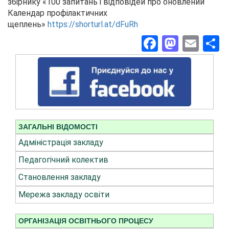
збірнику «100 запитань і відповідей про оновлений
Календар профілактичних
щеплень»
https://shorturl.at/dFuRh
Facebook
Masto
Ema
П
ЗАГАЛЬНІ ВІДОМОСТІ
Адміністрація закладу
Педагогічний колектив
Становлення закладу
Мережа закладу освіти
ОРГАНІЗАЦІЯ ОСВІТНЬОГО ПРОЦЕСУ