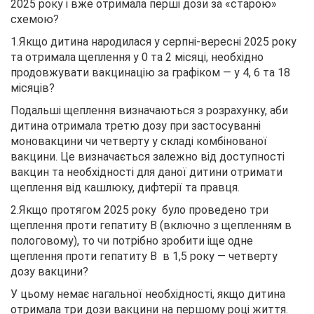
2025 року і вже отримала перші дози за «старою»
схемою?
1.Якщо дитина народилася у серпні-вересні 2025 року
та отримала щеплення у 0 та 2 місяці, необхідно
продовжувати вакцинацію за графіком — у 4, 6 та 18
місяців?
Подальші щеплення визначаються з розрахунку, аби
дитина отримала третю дозу при застосуванні
моновакцини чи четверту у складі комбінованої
вакцини. Це визначається залежно від доступності
вакцин та необхідності для даної дитини отримати
щеплення від кашлюку, дифтерії та правця.
2.Якщо протягом 2025 року було проведено три
щеплення проти гепатиту В (включно з щепленням в
пологовому), то чи потрібно зробити іще одне
щеплення проти гепатиту В в 1,5 року — четверту
дозу вакцини?
У цьому немає нагальної необхідності, якщо дитина
отримала три дози вакцини на першому році життя.