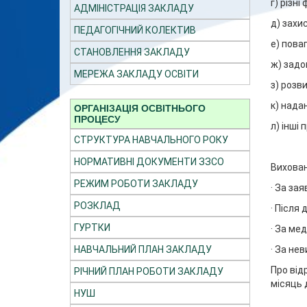
г) різні
АДМІНІСТРАЦІЯ ЗАКЛАДУ
д) захис
ПЕДАГОГІЧНИЙ КОЛЕКТИВ
е) пова
СТАНОВЛЕННЯ ЗАКЛАДУ
ж) задо
МЕРЕЖА ЗАКЛАДУ ОСВІТИ
з) розв
к) нада
ОРГАНІЗАЦІЯ ОСВІТНЬОГО
ПРОЦЕСУ
л) інші
СТРУКТУРА НАВЧАЛЬНОГО РОКУ
НОРМАТИВНІ ДОКУМЕНТИ ЗЗСО
Вихован
РЕЖИМ РОБОТИ ЗАКЛАДУ
· За за
РОЗКЛАД
· Після 
ГУРТКИ
· За ме
· За не
НАВЧАЛЬНИЙ ПЛАН ЗАКЛАДУ
Про від
РІЧНИЙ ПЛАН РОБОТИ ЗАКЛАДУ
місяць 
НУШ