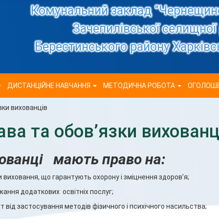
Комунальний заклад "Чернещинс
Зачепилівської селищної
Берестинського району Харківсь
ДИСТАНЦІЙНЕ НАВЧАННЯ
МЕТОДИЧНА РОБОТА
ОГОЛОШ
зки вихованців
ава та обов’язки вихованц
ованці мають право на:
и виховання, що гарантують охорону і зміцнення здоров’я;
жання додаткових освітніх послуг;
ст від застосування методів фізичного і психічного насильства;