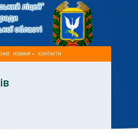
ький ліцей"
 ради
кої області
ЕННЯ
НОВИНИ
КОНТАКТИ
ів