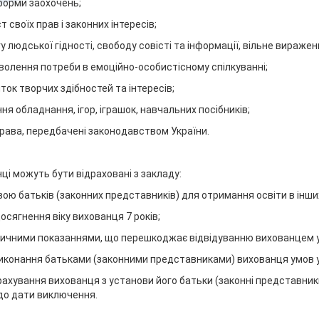
 форми заохочень;
т своїх прав і законних інтересів;
гу людської гідності, свободу совісті та інформації, вільне виражен
волення потреби в емоційно-особистісному спілкуванні;
иток творчих здібностей та інтересів;
ння обладнання, ігор, іграшок, навчальних посібників;
 права, передбачені законодавством України.
ці можуть бути відраховані з закладу:
явою батьків (законних представників) для отримання освіти в інши
досягнення віку вихованця 7 років;
дичними показаннями, що перешкоджає відвідуванню вихованцем 
виконання батьками (законними представниками) вихованця умов у
рахування вихованця з установи його батьки (законні представник
до дати виключення.