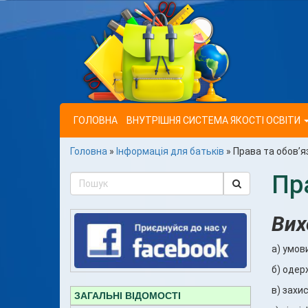
ГОЛОВНА
ВНУТРІШНЯ СИСТЕМА ЯКОСТІ ОСВІТИ
Головна
»
Інформація для батьків
»
Права та обов’я
Пр
Вих
a) умов
б) одер
в) захи
ЗАГАЛЬНІ ВІДОМОСТІ